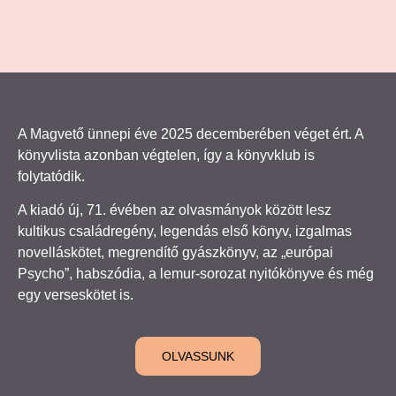
A Magvető ünnepi éve 2025 decemberében véget ért. A
könyvlista azonban végtelen, így a könyvklub is
folytatódik.
A kiadó új, 71. évében az olvasmányok között lesz
kultikus családregény, legendás első könyv, izgalmas
novelláskötet, megrendítő gyászkönyv, az „európai
Psycho”, habszódia, a lemur-sorozat nyitókönyve és még
egy verseskötet is.
OLVASSUNK