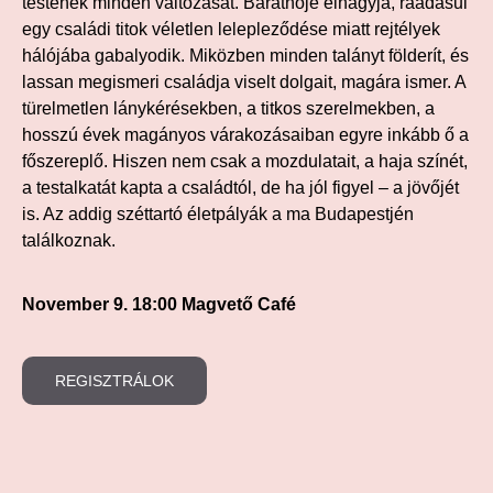
testének minden változását. Barátnője elhagyja, ráadásul
egy családi titok véletlen lelepleződése miatt rejtélyek
hálójába gabalyodik. Miközben minden talányt földerít, és
lassan megismeri családja viselt dolgait, magára ismer. A
türelmetlen lánykérésekben, a titkos szerelmekben, a
hosszú évek magányos várakozásaiban egyre inkább ő a
főszereplő. Hiszen nem csak a mozdulatait, a haja színét,
a testalkatát kapta a családtól, de ha jól figyel – a jövőjét
is. Az addig széttartó életpályák a ma Budapestjén
találkoznak.
November 9. 18:00 Magvető Café
REGISZTRÁLOK