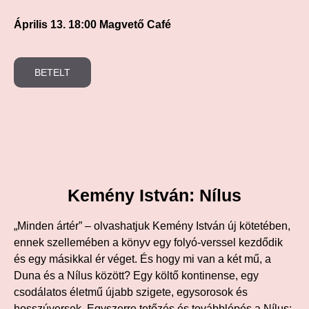
Április 13. 18:00 Magvető Café
BETELT
Kemény István: Nílus
„Minden ártér” – olvashatjuk Kemény István új kötetében,
ennek szellemében a könyv egy folyó-verssel kezdődik
és egy másikkal ér véget. És hogy mi van a két mű, a
Duna és a Nílus között? Egy költő kontinense, egy
csodálatos életmű újabb szigete, egysorosok és
hosszúversek. Egyszerre tetőzés és továbblépés a Nílus: