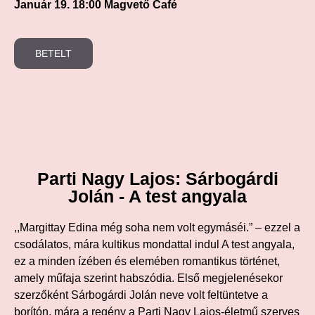
Január 19. 18:00 Magvető Café
BETELT
Parti Nagy Lajos: Sárbogárdi
Jolán - A test angyala
,,Margittay Edina még soha nem volt egymáséi.” – ezzel a
csodálatos, mára kultikus mondattal indul A test angyala,
ez a minden ízében és elemében romantikus történet,
amely műfaja szerint habszódia. Első megjelenésekor
szerzőként Sárbogárdi Jolán neve volt feltüntetve a
borítón, mára a regény a Parti Nagy Lajos-életmű szerves