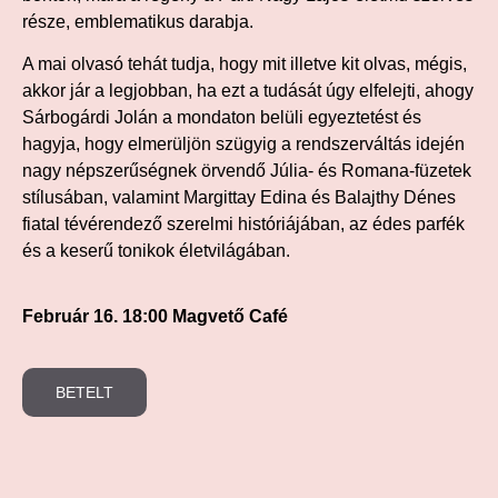
része, emblematikus darabja.
A mai olvasó tehát tudja, hogy mit illetve kit olvas, mégis,
akkor jár a legjobban, ha ezt a tudását úgy elfelejti, ahogy
Sárbogárdi Jolán a mondaton belüli egyeztetést és
hagyja, hogy elmerüljön szügyig a rendszerváltás idején
nagy népszerűségnek örvendő Júlia- és Romana-füzetek
stílusában, valamint Margittay Edina és Balajthy Dénes
fiatal tévérendező szerelmi históriájában, az édes parfék
és a keserű tonikok életvilágában.
Február 16. 18:00 Magvető Café
BETELT