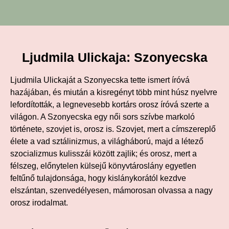
Ljudmila Ulickaja: Szonyecska
Ljudmila Ulickaját a Szonyecska tette ismert íróvá
hazájában, és miután a kisregényt több mint húsz nyelvre
lefordították, a legnevesebb kortárs orosz íróvá szerte a
világon. A Szonyecska egy női sors szívbe markoló
története, szovjet is, orosz is. Szovjet, mert a címszereplő
élete a vad sztálinizmus, a világháború, majd a létező
szocializmus kulisszái között zajlik; és orosz, mert a
félszeg, előnytelen külsejű könyvtároslány egyetlen
feltűnő tulajdonsága, hogy kislánykorától kezdve
elszántan, szenvedélyesen, mámorosan olvassa a nagy
orosz irodalmat.