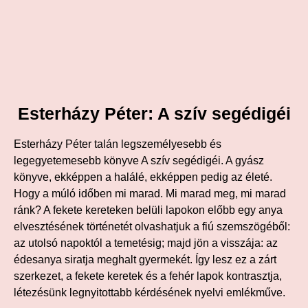
Esterházy Péter: A szív segédigéi
Esterházy Péter talán legszemélyesebb és
legegyetemesebb könyve A szív segédigéi. A gyász
könyve, ekképpen a halálé, ekképpen pedig az életé.
Hogy a múló időben mi marad. Mi marad meg, mi marad
ránk? A fekete kereteken belüli lapokon előbb egy anya
elvesztésének történetét olvashatjuk a fiú szemszögéből:
az utolsó napoktól a temetésig; majd jön a visszája: az
édesanya siratja meghalt gyermekét. Így lesz ez a zárt
szerkezet, a fekete keretek és a fehér lapok kontrasztja,
létezésünk legnyitottabb kérdésének nyelvi emlékműve.