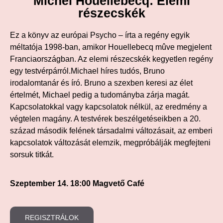
Michel Houellebecq: Elemi
részecskék
Ez a könyv az európai Psycho – írta a regény egyik
méltatója 1998-ban, amikor Houellebecq mûve megjelent
Franciaországban. Az elemi részecskék kegyetlen regény
egy testvérpárról.Michael híres tudós, Bruno
irodalomtanár és író. Bruno a szexben keresi az élet
értelmét, Michael pedig a tudományba zárja magát.
Kapcsolatokkal vagy kapcsolatok nélkül, az eredmény a
végtelen magány. A testvérek beszélgetéseikben a 20.
század második felének társadalmi változásait, az emberi
kapcsolatok változását elemzik, megpróbálják megfejteni
sorsuk titkát.
Szeptember 14. 18:00 Magvető Café
REGISZTRÁLOK