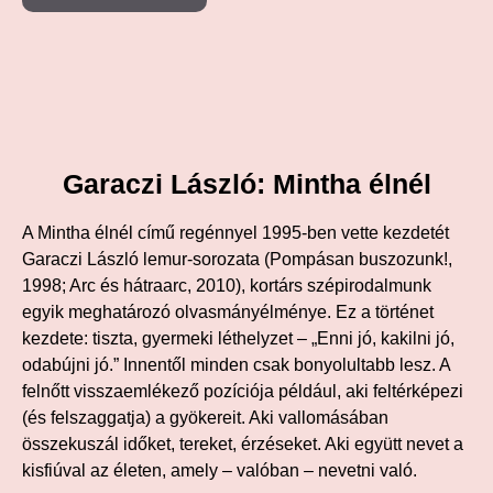
Garaczi László: Mintha élnél
A Mintha élnél című regénnyel 1995-ben vette kezdetét
Garaczi László lemur-sorozata (Pompásan buszozunk!,
1998; Arc és hátraarc, 2010), kortárs szépirodalmunk
egyik meghatározó olvasmányélménye. Ez a történet
kezdete: tiszta, gyermeki léthelyzet – „Enni jó, kakilni jó,
odabújni jó.” Innentől minden csak bonyolultabb lesz. A
felnőtt visszaemlékező pozíciója például, aki feltérképezi
(és felszaggatja) a gyökereit. Aki vallomásában
összekuszál időket, tereket, érzéseket. Aki együtt nevet a
kisfiúval az életen, amely – valóban – nevetni való.