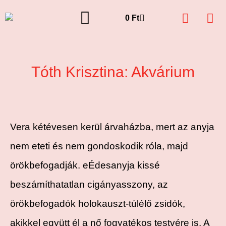
0
Ft
Tóth Krisztina: Akvárium
Vera kétévesen kerül árvaházba, mert az anyja
nem eteti és nem gondoskodik róla, majd
örökbefogadják. eÉdesanyja kissé
beszámíthatatlan cigányasszony, az
örökbefogadók holokauszt-túlélő zsidók,
akikkel együtt él a nő fogyatékos testvére is. A