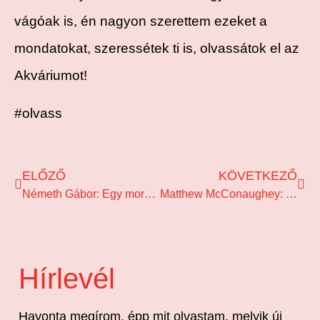
vágóak is, én nagyon szerettem ezeket a
mondatokat, szeressétek ti is, olvassátok el az
Akváriumot!
#olvass
ELŐZŐ
KÖVETKEZŐ
Németh Gábor: Egy mormota nyara
Matthew McConaughey: Zöld lámpa
Hírlevél
Havonta megírom, épp mit olvastam, melyik új